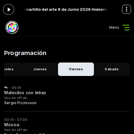
ahora: El martillo del arte 8 de Junio 2026 Homenaje al Indio Solar
Menú
Programación
ércoles
Jueves
Viernes
Sábado
-
00:01
Matecitos con letras
Voz en off de:
Sergio Pizzirusso
00:01 - 07:00
Música
Voz en off de: